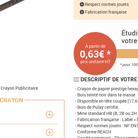
Respect normes jouets
Fabrication française
Étud
votre
À partir de
0,63€ *
prix unitaire HT
* pour 100
DESCRIPTIF DE VOTRE
 Crayon Publicitaire
Crayon de papier prestige hexa
Bois teinté noir dans la masse
 CRAYON
Disponible en tête coupée (17,
Bois de Pulay certifié.
Mine standard HB (B, 2B ou 2H
Fabrication française : Label «
Respect normes jouets : NF EN
Conforme REACH
Conditionnement : Tête gomme (