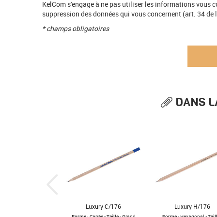
KelCom s'engage à ne pas utiliser les informations vous co
suppression des données qui vous concernent (art. 34 de la
* champs obligatoires
DANS L
Luxury C/176
Luxury H/176
Forme
: Carrée •
Taille
: Grand
Forme
: Hexagonal •
Tail