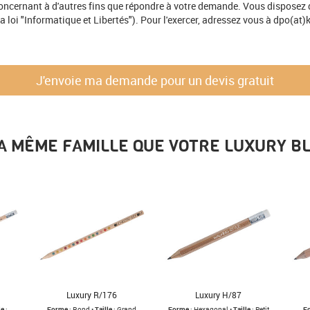
ncernant à d'autres fins que répondre à votre demande. Vous disposez d'u
 loi "Informatique et Libertés"). Pour l'exercer, adressez vous à dpo(at)k
A MÊME FAMILLE QUE VOTRE LUXURY BL
Luxury R/176
Luxury H/87
le
:
Forme
: Rond •
Taille
: Grand
Forme
: Hexagonal •
Taille
: Petit
F