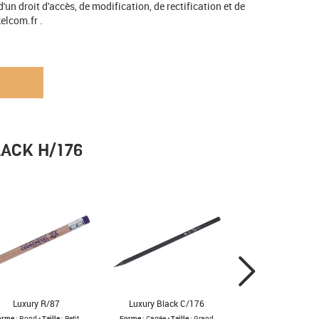
n droit d'accès, de modification, de rectification et de
elcom.fr .
ACK H/176
Luxury R/87
Luxury Black C/176
orme
: Rond •
Taille
: Petit
Forme
: Carrée •
Taille
: Grand