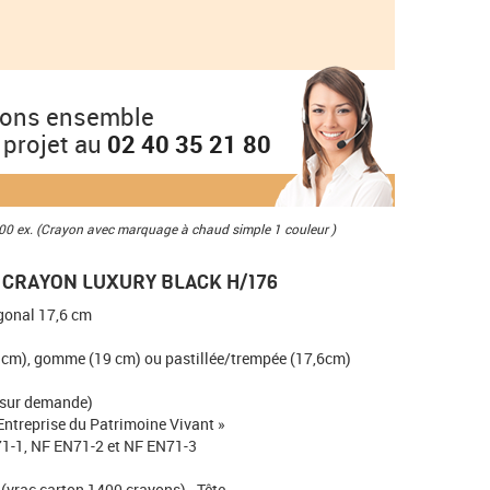
ions ensemble
 projet au
02 40 35 21 80
00 ex. (Crayon avec marquage à chaud simple 1 couleur )
 CRAYON LUXURY BLACK H/176
gonal 17,6 cm
6 cm), gomme (19 cm) ou pastillée/trempée (17,6cm)
 sur demande)
 Entreprise du Patrimoine Vivant »
71-1, NF EN71-2 et NF EN71-3
vrac carton 1400 crayons) . Tête