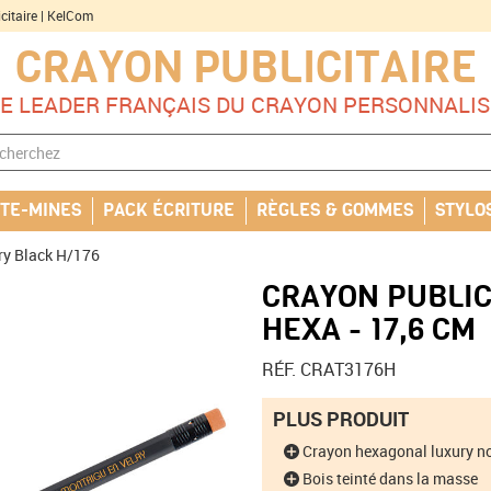
citaire | KelCom
CRAYON PUBLICITAIRE
LE LEADER FRANÇAIS DU CRAYON PERSONNALIS
TE-MINES
PACK ÉCRITURE
RÈGLES & GOMMES
STYLO
ry Black H/176
CRAYON PUBLIC
HEXA - 17,6 CM
RÉF. CRAT3176H
PLUS PRODUIT
Crayon hexagonal luxury no
Bois teinté dans la masse