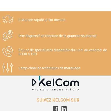
Livraison rapide et sur mesure
Prix dégressif en fonction de la quantité souhaitée
Équipe de spécialistes disponible du lundi au vendredi de
8H30 à 18H
Large choix de techniques de marquage
SUIVEZ KELCOM SUR